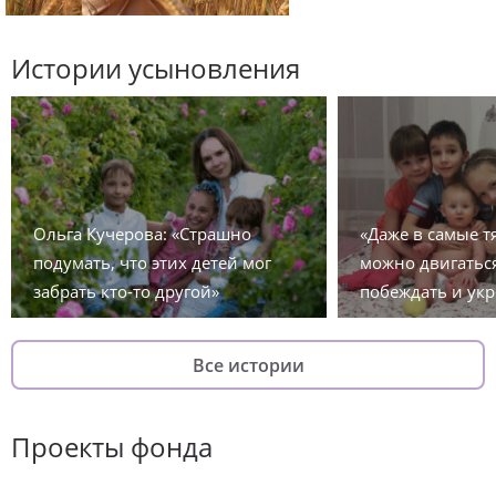
Истории усыновления
Ольга Кучерова: «Страшно
«Даже в самые 
подумать, что этих детей мог
можно двигаться
забрать кто-то другой»
побеждать и укр
Все истории
Проекты фонда