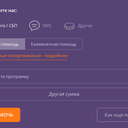
те нас:
та / СБП
SMS
Другое
я помощь
Ежемесячная помощь
ые пожертвования - подробнее
те программу
Другая сумма
МОЧЬ
Как еще 