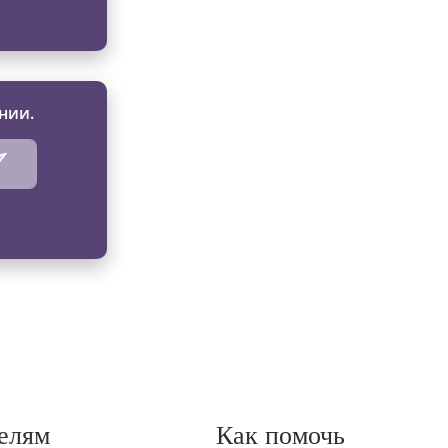
нии.
елям
Как помочь