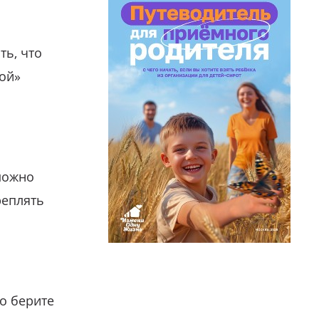
ть, что
гой»
можно
реплять
о берите