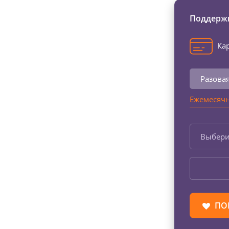
Поддержи
Кар
Разова
Ежемесячн
Выбери
ПО