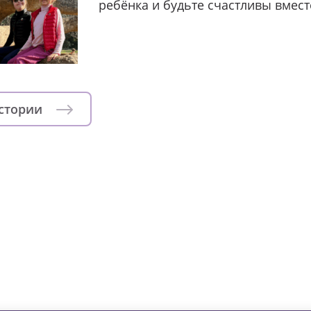
ребёнка и будьте счастливы вмест
истории
зни детей из детских домов 