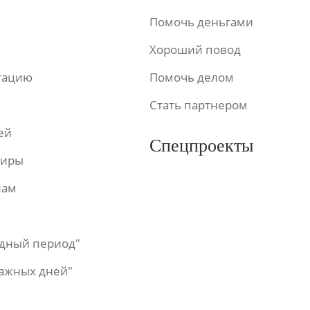
Помочь деньгами
Хороший повод
ьтацию
Помочь делом
Стать партнером
ей
Спецпроекты
фиры
лам
одный период"
важных дней"