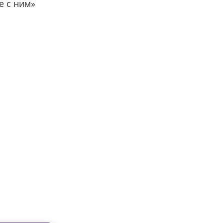
е с ним»
вместе с нами