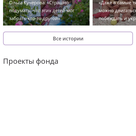
Ольга Кучерова: «Страшно
«Даже в самые 
подумать, что этих детей мог
можно двигаться
забрать кто-то другой»
побеждать и укр
Все истории
Проекты фонда