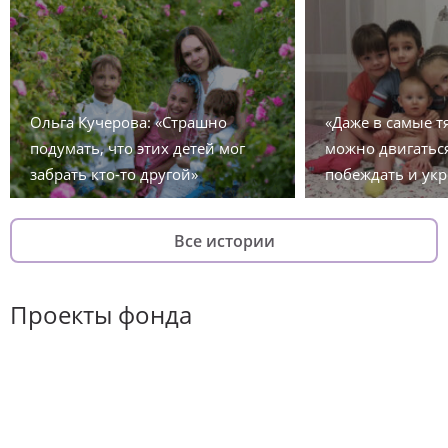
Ольга Кучерова: «Страшно
«Даже в самые 
подумать, что этих детей мог
можно двигаться
забрать кто-то другой»
побеждать и укр
Все истории
Проекты фонда