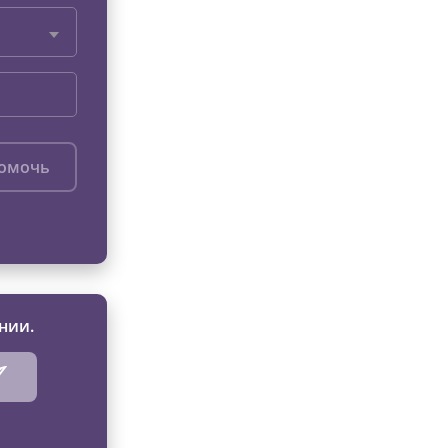
помочь
нии.