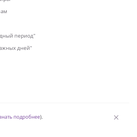
лам
одный период"
важных дней"
знать подробнее
).
© Измени одну жизнь