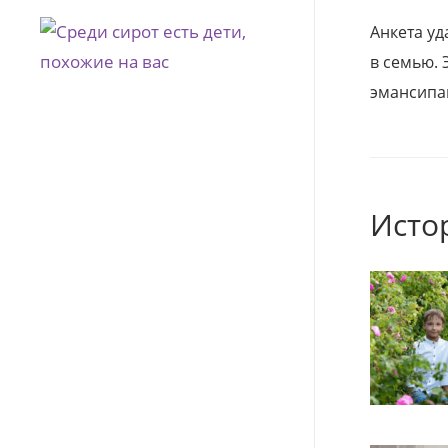
Анкета уд
в семью. 
эмансипа
Исто