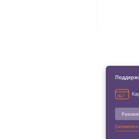
Изменяйте жи
Поддержи
Кар
Разова
Ежемесячн