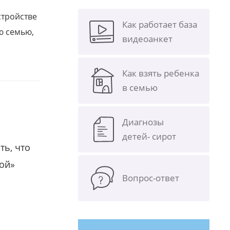
стройстве
Как работает база
ю семью,
видеоанкет
Как взять ребенка
в семью
Диагнозы
детей- сирот
ть, что
гой»
Вопрос-ответ