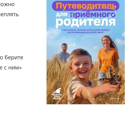
можно
реплять
о берите
е с ним»