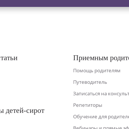
статьи
Приемным родит
Помощь родителям
Путеводитель
Записаться на консул
Репетиторы
ы детей-сирот
Обучение для родител
Вебинары и прямые э