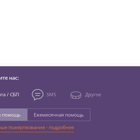
зни детей из детских домов 
те нас:
та / СБП
SMS
Другое
я помощь
Ежемесячная помощь
ые пожертвования - подробнее