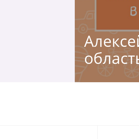
Алексей
област