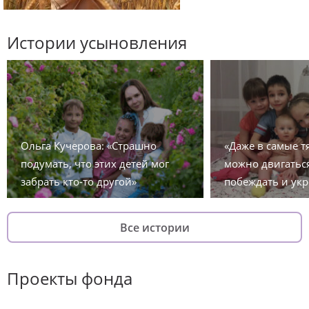
Истории усыновления
Ольга Кучерова: «Страшно
«Даже в самые 
подумать, что этих детей мог
можно двигаться
забрать кто-то другой»
побеждать и укр
Все истории
Проекты фонда