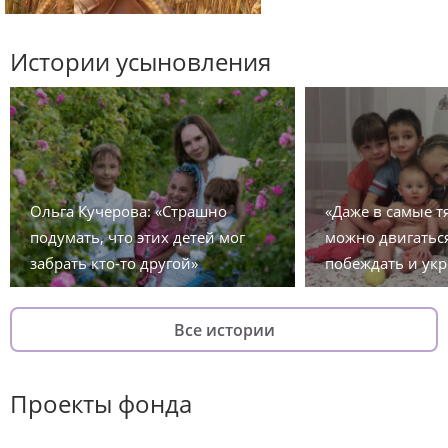
Истории усыновления
Ольга Кучерова: «Страшно
«Даже в самые 
подумать, что этих детей мог
можно двигаться
забрать кто-то другой»
побеждать и укр
Все истории
Проекты фонда