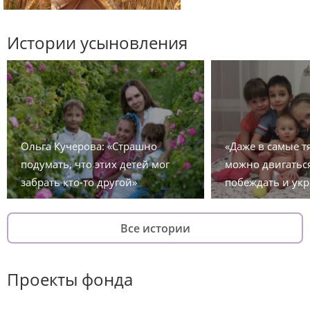
Истории усыновления
Ольга Кучерова: «Страшно
«Даже в самые 
подумать, что этих детей мог
можно двигаться
забрать кто-то другой»
побеждать и укр
Все истории
Проекты фонда