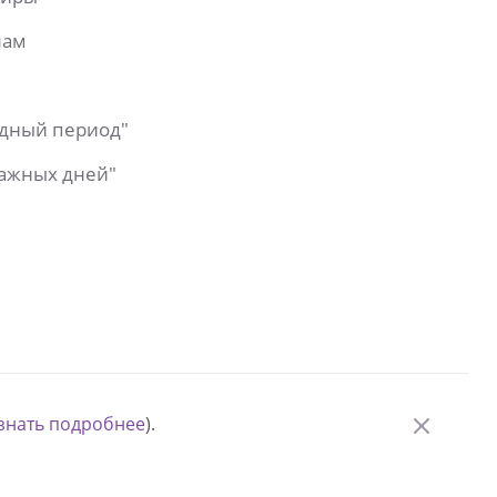
лам
одный период"
важных дней"
знать подробнее
).
© Измени одну жизнь