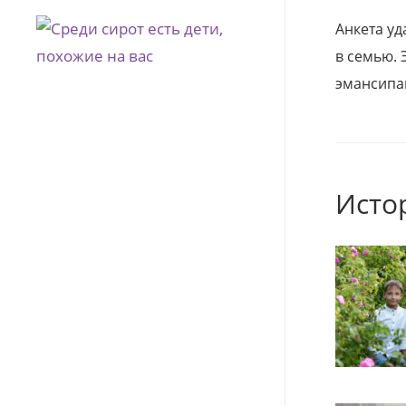
Анкета уд
в семью. 
эмансипа
Исто