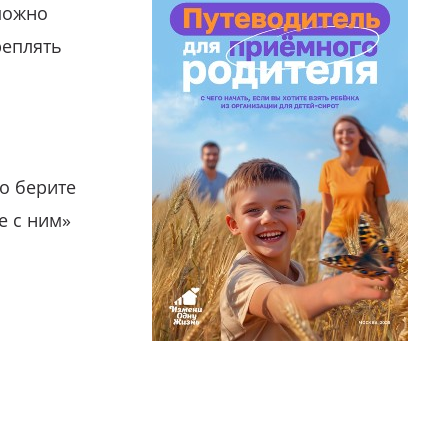
можно
реплять
о берите
е с ним»