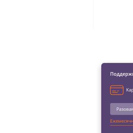
Изменяйте жи
Поддержи
Кар
Разова
Ежемесячн