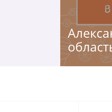
Алекса
област