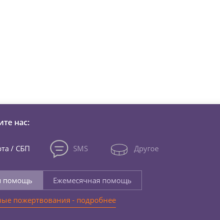
зни детей из детских домов 
те нас:
та / СБП
SMS
Другое
я помощь
Ежемесячная помощь
ые пожертвования - подробнее