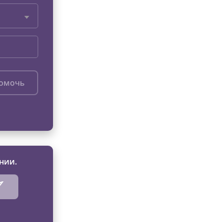
помочь
нии.