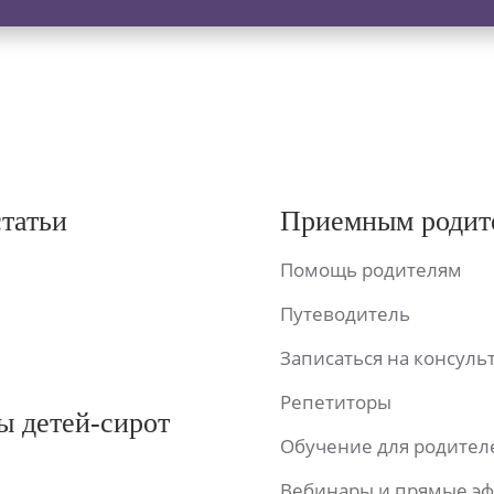
статьи
Приемным родит
Помощь родителям
Путеводитель
Записаться на консул
Репетиторы
ы детей-сирот
Обучение для родител
Вебинары и прямые э