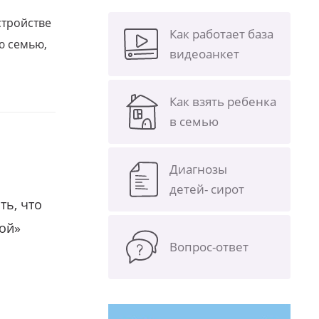
стройстве
Как работает база
ю семью,
видеоанкет
Как взять ребенка
в семью
Диагнозы
детей- сирот
ть, что
гой»
Вопрос-ответ