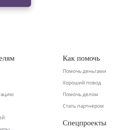
елям
Как помочь
Помочь деньгами
Хороший повод
ьтацию
Помочь делом
Стать партнером
ей
Спецпроекты
фиры