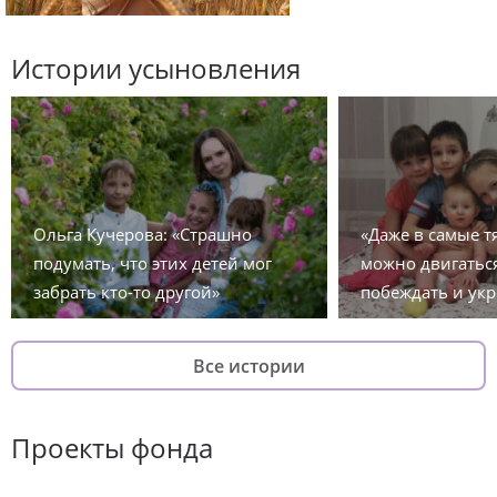
Истории усыновления
Ольга Кучерова: «Страшно
«Даже в самые 
подумать, что этих детей мог
можно двигаться
забрать кто-то другой»
побеждать и укр
Все истории
Проекты фонда