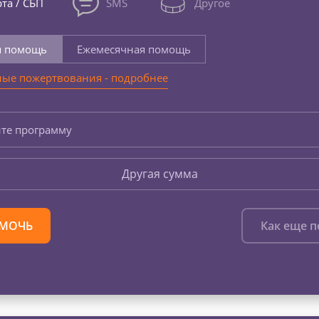
та / СБП
SMS
Другое
я помощь
Ежемесячная помощь
ые пожертвования - подробнее
те программу
Другая сумма
МОЧЬ
Как еще 