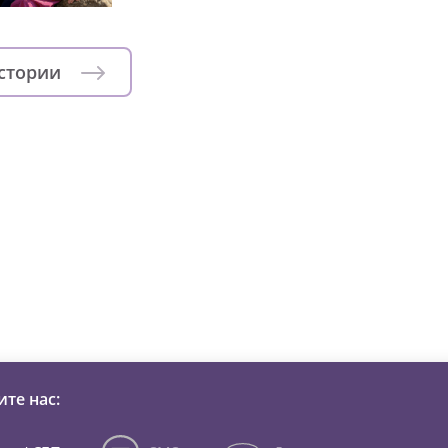
истории
зни детей из детских домов 
те нас: