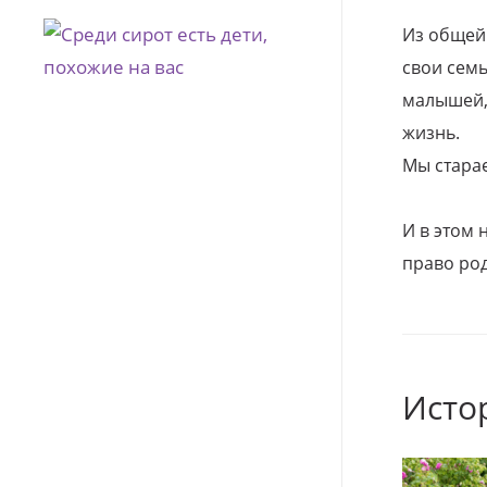
Из общей
свои семь
малышей, 
жизнь.
Мы стара
И в этом
право род
Исто