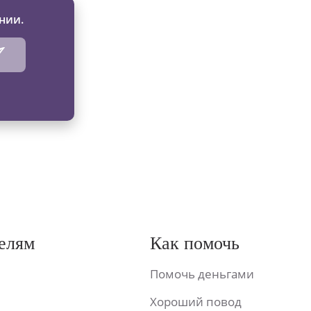
нии.
елям
Как помочь
Помочь деньгами
Хороший повод