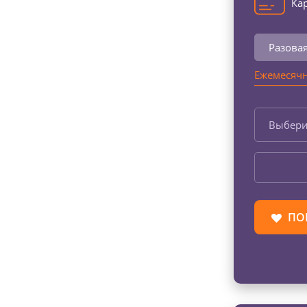
Кар
Разова
Ежемесячн
Выбери
ПО