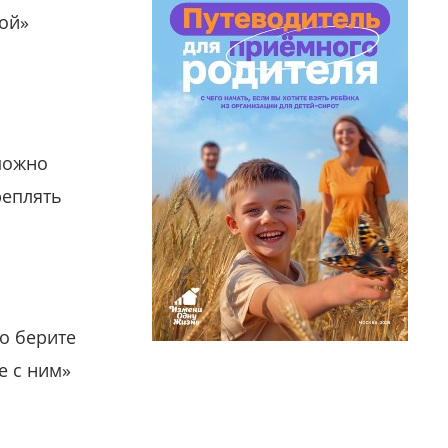
гой»
можно
реплять
о берите
е с ним»