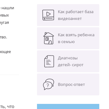
е нашли
Как работает база
ливых
видеоанкет
ругая
Как взять ребенка
тво.
в семью
щающее
Диагнозы
детей- сирот
Вопрос-ответ
ть, что