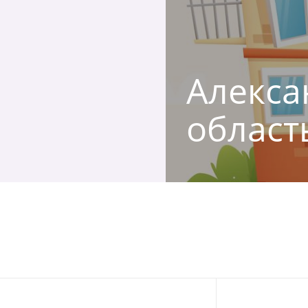
Алекса
област