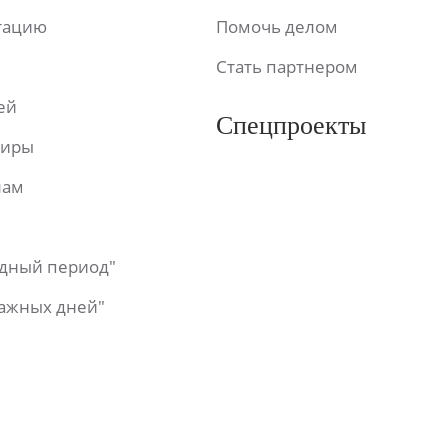
ьтацию
Помочь делом
Стать партнером
ей
Спецпроекты
фиры
лам
одный период"
важных дней"