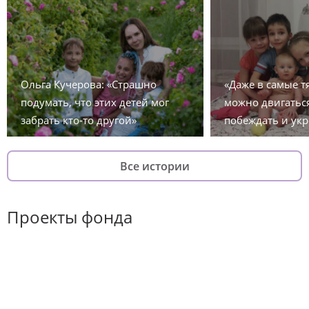
Ольга Кучерова: «Страшно
«Даже в самые 
подумать, что этих детей мог
можно двигаться
забрать кто-то другой»
побеждать и укр
Все истории
Проекты фонда