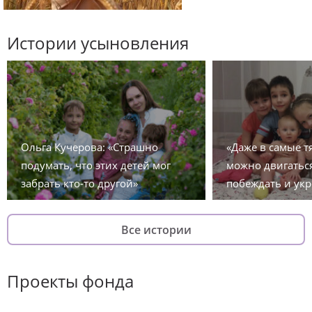
Истории усыновления
Ольга Кучерова: «Страшно
«Даже в самые 
подумать, что этих детей мог
можно двигаться
забрать кто-то другой»
побеждать и укр
Все истории
Проекты фонда