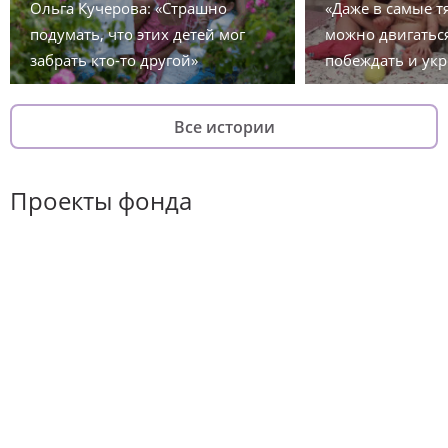
Ольга Кучерова: «Страшно
«Даже в самые 
подумать, что этих детей мог
можно двигаться
забрать кто-то другой»
побеждать и укр
Все истории
Проекты фонда