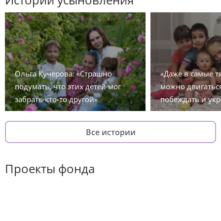
Ольга Кучерова: «Страшно
«Даже в самые 
подумать, что этих детей мог
можно двигаться
забрать кто-то другой»
побеждать и укр
Все истории
Проекты фонда