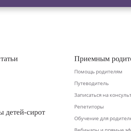
статьи
Приемным родит
Помощь родителям
Путеводитель
Записаться на консул
Репетиторы
ы детей-сирот
Обучение для родител
Вебинары и прямые э