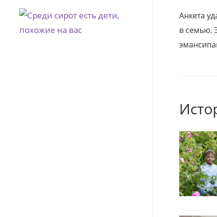
Анкета уд
в семью. 
эмансипа
Исто