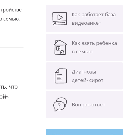
стройстве
Как работает база
ю семью,
видеоанкет
Как взять ребенка
в семью
Диагнозы
детей- сирот
ть, что
гой»
Вопрос-ответ