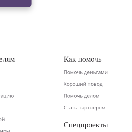
елям
Как помочь
Помочь деньгами
Хороший повод
ьтацию
Помочь делом
Стать партнером
ей
Спецпроекты
фиры