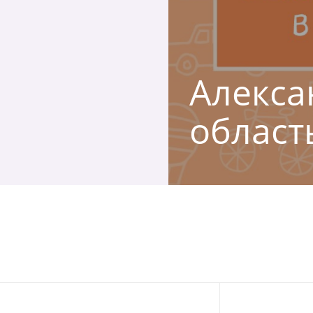
Алекса
област