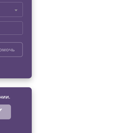
помочь
нии.