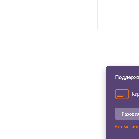
Изменяйте жи
Поддержи
Кар
Разова
Ежемесячн