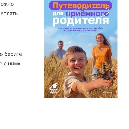
можно
реплять
о берите
е с ним»