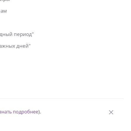
лам
одный период"
важных дней"
знать подробнее
).
© Измени одну жизнь