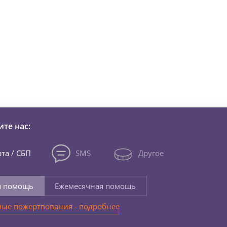
зни детей из детских домов 
те нас:
та / СБП
SMS
Другое
я помощь
Ежемесячная помощь
ые пожертвования - подробнее