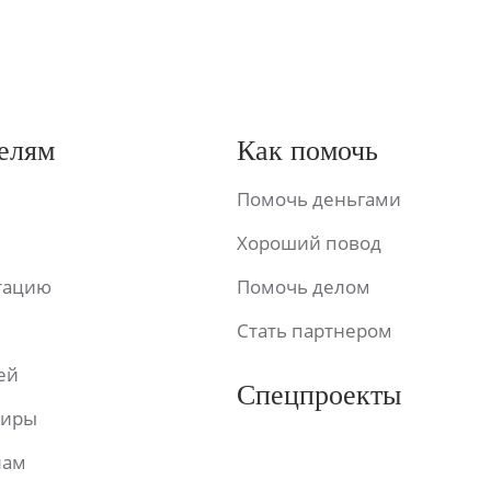
елям
Как помочь
Помочь деньгами
Хороший повод
ьтацию
Помочь делом
Стать партнером
ей
Спецпроекты
фиры
лам