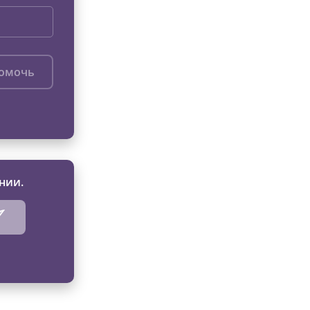
помочь
нии.