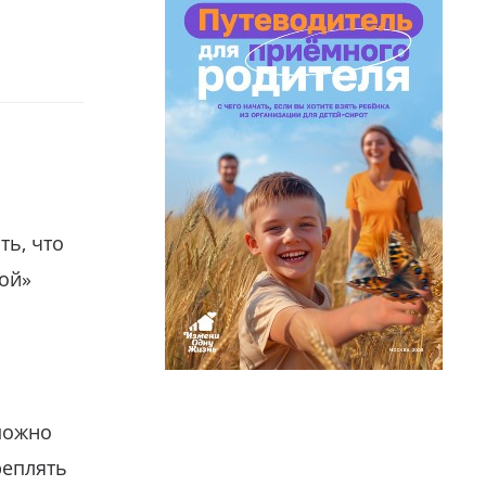
ть, что
гой»
можно
реплять