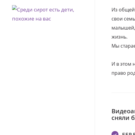
Из общей
свои семь
малышей, 
жизнь.
Мы стара
И в этом
право род
Видеоа
сняли 
ББР 