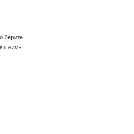
о берите
е с ним»