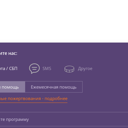
зни детей из детских домов 
те нас:
та / СБП
SMS
Другое
я помощь
Ежемесячная помощь
ые пожертвования - подробнее
те программу