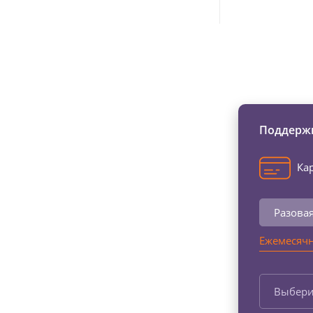
Изменяйте жи
Поддержи
Кар
Разова
Ежемесячн
Выбери