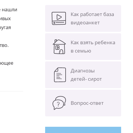
е нашли
Как работает база
ливых
видеоанкет
ругая
Как взять ребенка
тво.
в семью
щающее
Диагнозы
детей- сирот
Вопрос-ответ