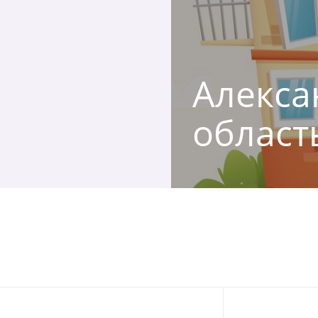
Алекса
област