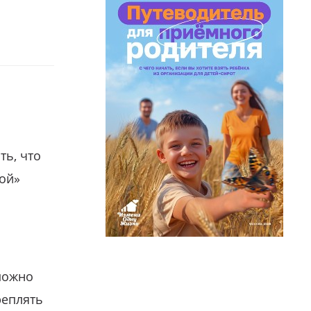
ть, что
гой»
можно
реплять