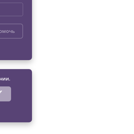
помочь
нии.