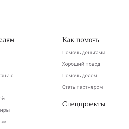
елям
Как помочь
Помочь деньгами
Хороший повод
ьтацию
Помочь делом
Стать партнером
ей
Спецпроекты
фиры
лам