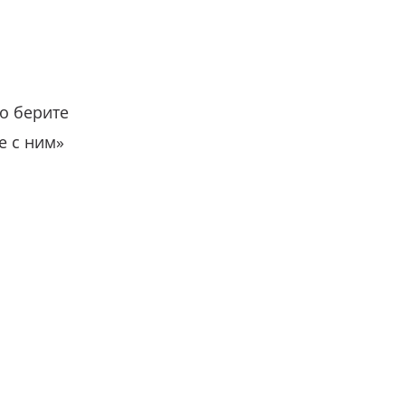
о берите
е с ним»