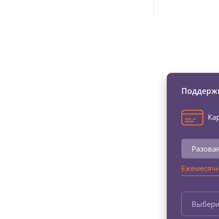
Изменяйте жи
Поддержи
Кар
Разова
Ежемесячн
Выбери