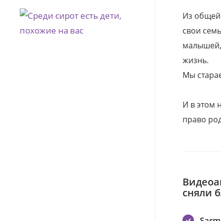
Из общей
свои семь
малышей, 
жизнь.
Мы стара
И в этом
право род
Видеоа
сняли 
Sarm