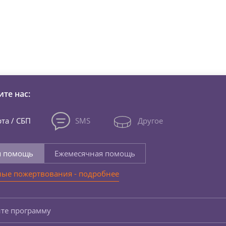
зни детей из детских домов 
те нас:
та / СБП
SMS
Другое
я помощь
Ежемесячная помощь
ые пожертвования - подробнее
те программу