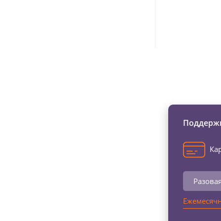
Изменяйте жи
Поддержи
Кар
Разова
Ежемесячн