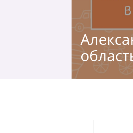
Алексан
област