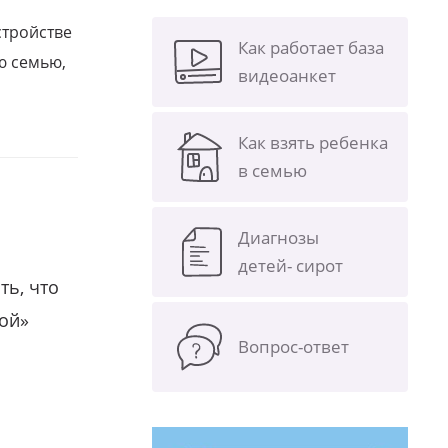
стройстве
Как работает база
ю семью,
видеоанкет
Как взять ребенка
в семью
Диагнозы
детей- сирот
ть, что
гой»
Вопрос-ответ