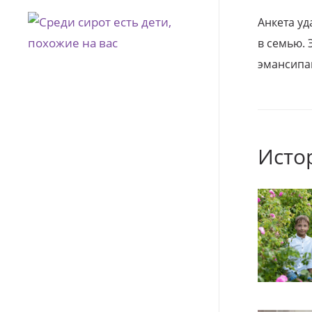
Анкета уд
в семью. 
эмансипа
Исто