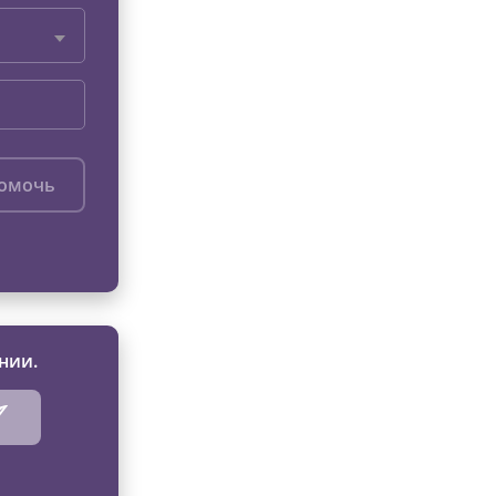
помочь
нии.