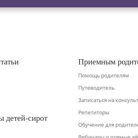
статьи
Приемным родит
Помощь родителям
Путеводитель
Записаться на консул
Репетиторы
ы детей-сирот
Обучение для родител
Вебинары и прямые э