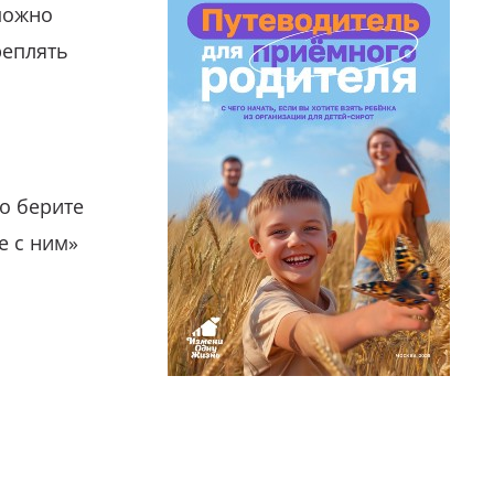
можно
реплять
о берите
е с ним»