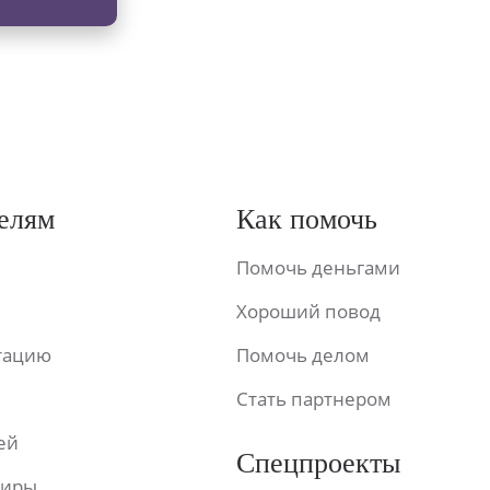
елям
Как помочь
Помочь деньгами
Хороший повод
ьтацию
Помочь делом
Стать партнером
ей
Спецпроекты
фиры