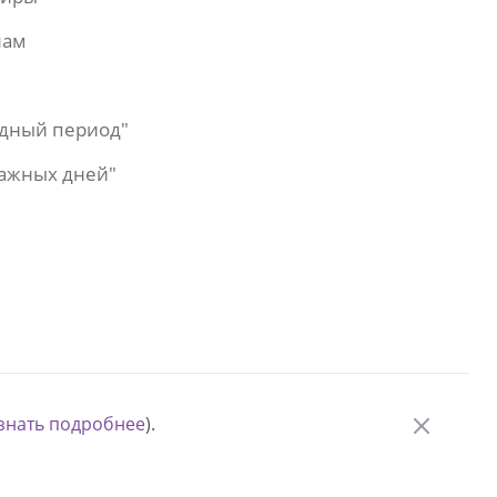
лам
одный период"
важных дней"
знать подробнее
).
© Измени одну жизнь