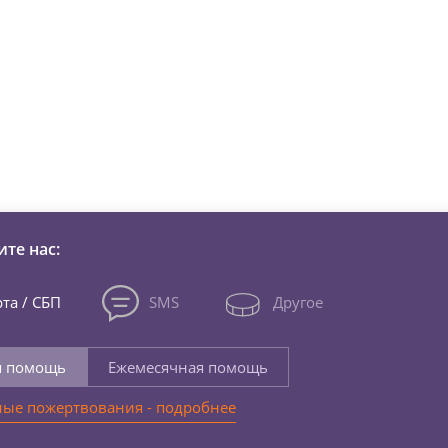
зни детей из детских домов 
те нас:
та / СБП
SMS
Другое
я помощь
Ежемесячная помощь
ые пожертвования - подробнее