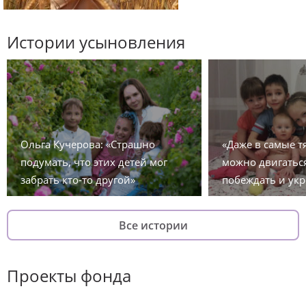
Истории усыновления
Ольга Кучерова: «Страшно
«Даже в самые 
подумать, что этих детей мог
можно двигаться
забрать кто-то другой»
побеждать и укр
Все истории
Проекты фонда