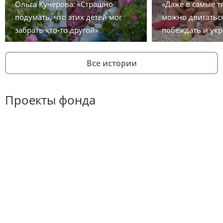
Ольга Кучерова: «Страшно
«Даже в самые 
подумать, что этих детей мог
можно двигаться
забрать кто-то другой»
побеждать и укр
Все истории
Проекты фонда