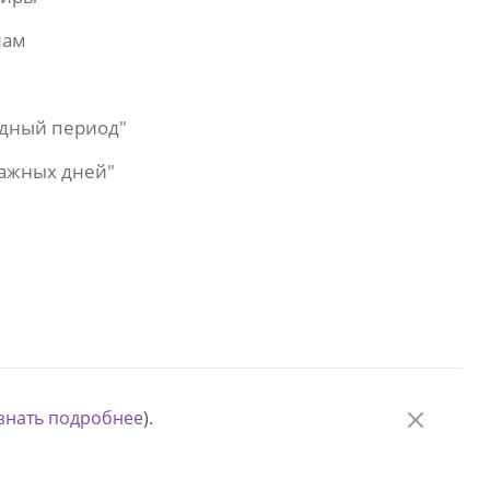
лам
одный период"
важных дней"
знать подробнее
).
© Измени одну жизнь