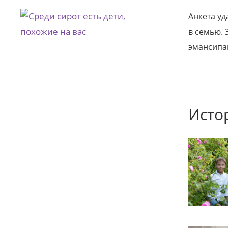
Анкета уд
в семью. 
эмансипа
Исто