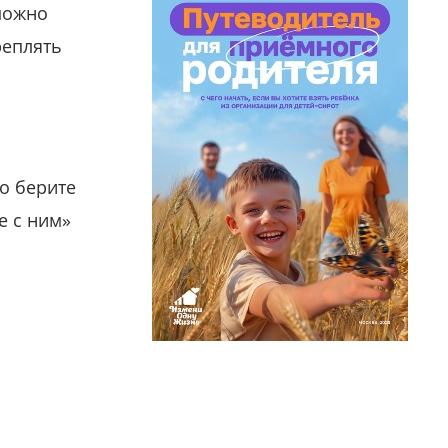
можно
реплять
о берите
е с ним»