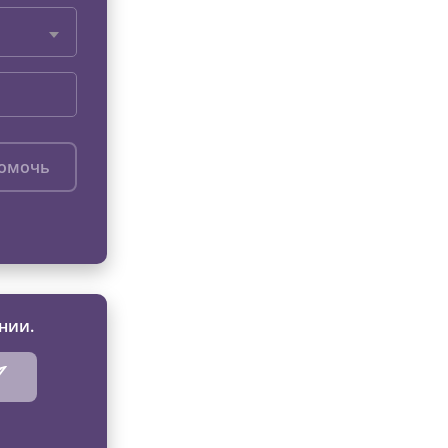
помочь
нии.