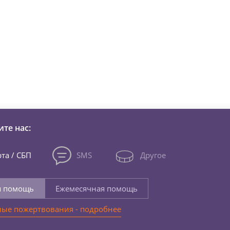
зни детей из детских домов 
те нас:
та / СБП
SMS
Другое
я помощь
Ежемесячная помощь
ые пожертвования - подробнее