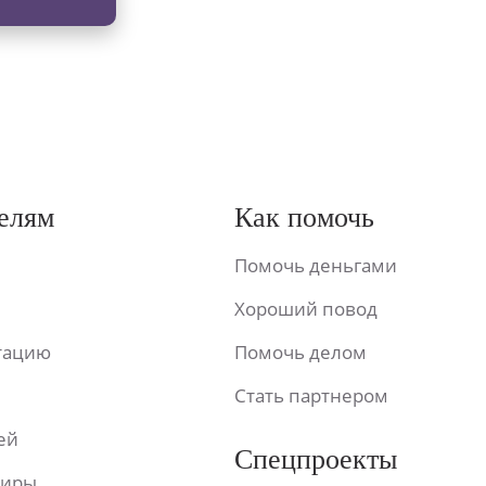
елям
Как помочь
Помочь деньгами
Хороший повод
ьтацию
Помочь делом
Стать партнером
ей
Спецпроекты
фиры