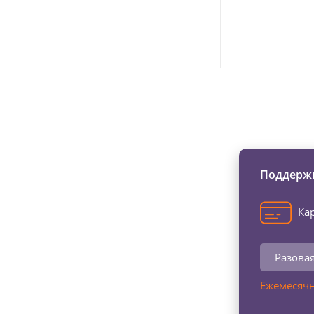
Изменяйте жи
Поддержи
Кар
Разова
Ежемесячн