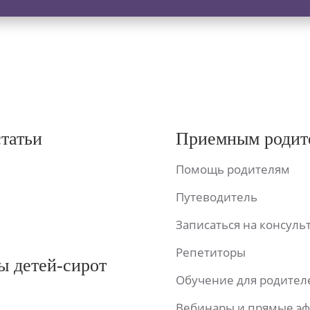
статьи
Приемным родит
Помощь родителям
Путеводитель
Записаться на консул
Репетиторы
ы детей-сирот
Обучение для родител
Вебинары и прямые э