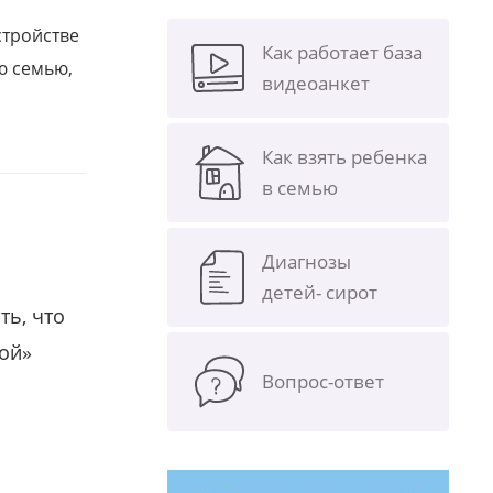
стройстве
Как работает база
ю семью,
видеоанкет
Как взять ребенка
в семью
Диагнозы
детей- сирот
ть, что
гой»
Вопрос-ответ