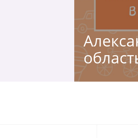
Алекса
област