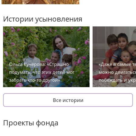
Истории усыновления
Ольга Кучерова: «Страшно
«Даже в самые 
подумать, что этих детей мог
можно двигаться
забрать кто-то другой»
побеждать и укр
Все истории
Проекты фонда