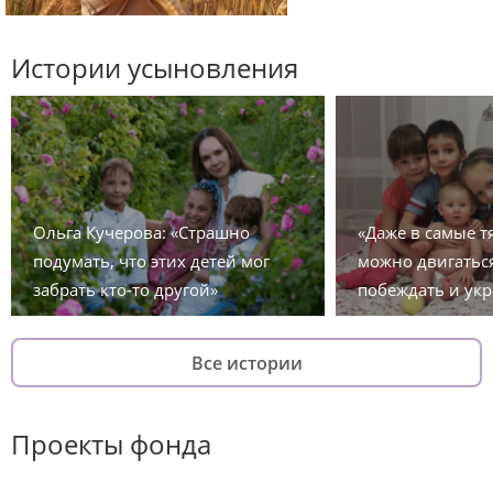
Истории усыновления
Ольга Кучерова: «Страшно
«Даже в самые 
подумать, что этих детей мог
можно двигаться
забрать кто-то другой»
побеждать и укр
Все истории
Проекты фонда