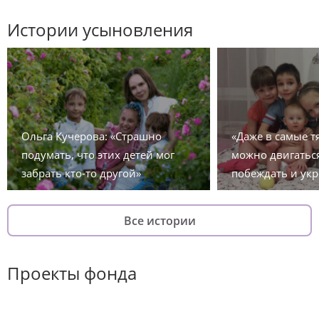
Истории усыновления
Ольга Кучерова: «Страшно
«Даже в самые 
подумать, что этих детей мог
можно двигаться
забрать кто-то другой»
побеждать и укр
Все истории
Проекты фонда