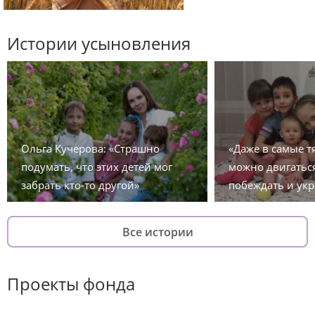
Истории усыновления
Ольга Кучерова: «Страшно
«Даже в самые 
подумать, что этих детей мог
можно двигаться
забрать кто-то другой»
побеждать и укр
Все истории
Проекты фонда