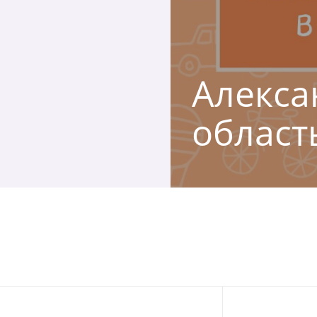
Алекса
област