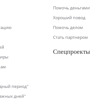
Помочь деньгами
Хороший повод
ьтацию
Помочь делом
Стать партнером
ей
Спецпроекты
фиры
лам
одный период"
важных дней"