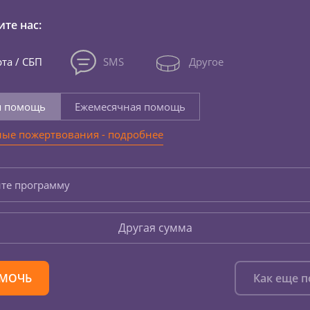
те нас:
та / СБП
SMS
Другое
я помощь
Ежемесячная помощь
ые пожертвования - подробнее
те программу
Другая сумма
МОЧЬ
Как еще 