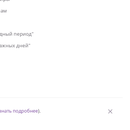
лам
одный период"
важных дней"
знать подробнее
).
© Измени одну жизнь