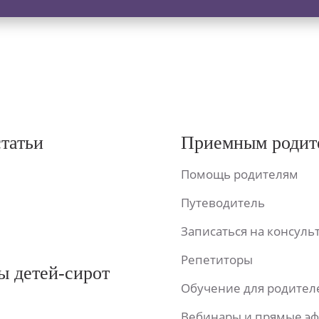
статьи
Приемным родит
Помощь родителям
Путеводитель
Записаться на консул
Репетиторы
ы детей-сирот
Обучение для родител
Вебинары и прямые э