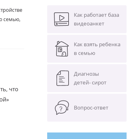
стройстве
Как работает база
ю семью,
видеоанкет
Как взять ребенка
в семью
Диагнозы
детей- сирот
ть, что
гой»
Вопрос-ответ