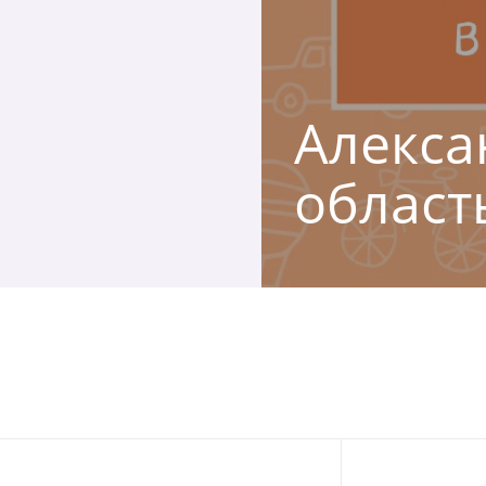
Алексан
област