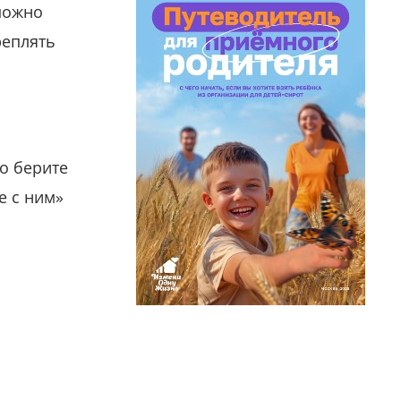
можно
реплять
о берите
е с ним»