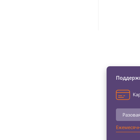
Изменяйте жи
Поддержи
Кар
Разова
Ежемесячн