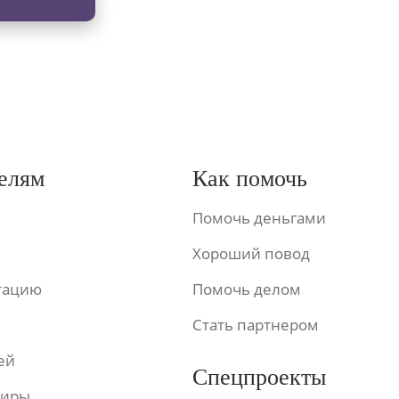
елям
Как помочь
Помочь деньгами
Хороший повод
ьтацию
Помочь делом
Стать партнером
ей
Спецпроекты
фиры