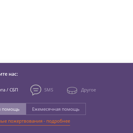
зни детей из детских домов 
те нас:
та / СБП
SMS
Другое
я помощь
Ежемесячная помощь
ые пожертвования - подробнее