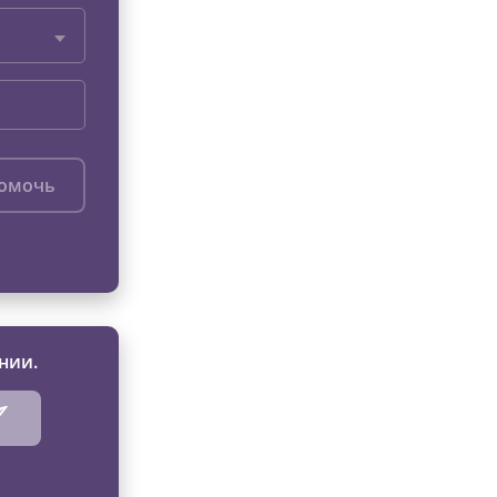
помочь
нии.