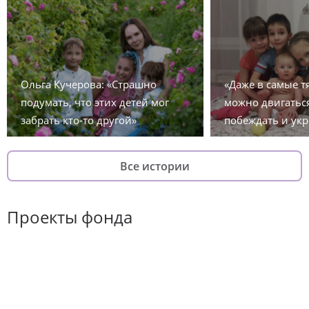
Ольга Кучерова: «Страшно
«Даже в самые 
подумать, что этих детей мог
можно двигаться
забрать кто-то другой»
побеждать и укр
Все истории
Проекты фонда