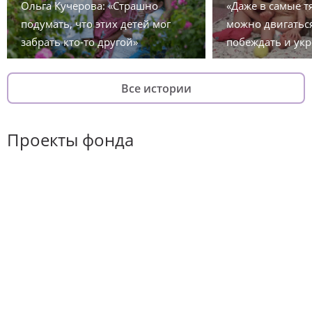
Ольга Кучерова: «Страшно
«Даже в самые 
подумать, что этих детей мог
можно двигаться
забрать кто-то другой»
побеждать и укр
Все истории
Проекты фонда