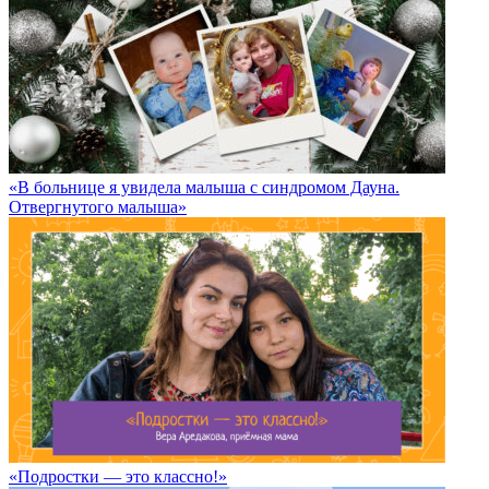
«В больнице я увидела малыша с синдромом Дауна.
Отвергнутого малыша»
«Подростки — это классно!»