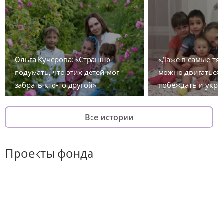
Ольга Кучерова: «Страшно
«Даже в самые 
подумать, что этих детей мог
можно двигаться
забрать кто-то другой»
побеждать и укр
Все истории
Проекты фонда