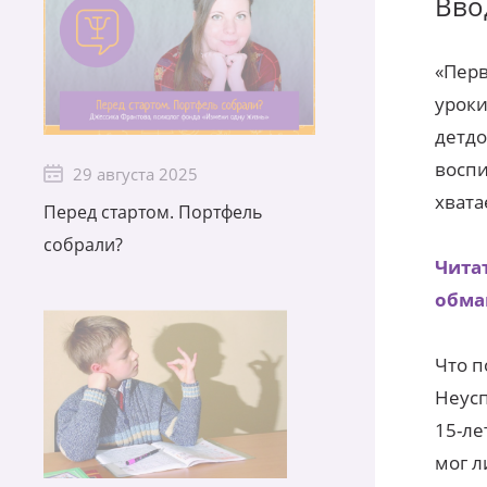
Вво
«Перв
уроки
детдо
воспи
29 августа 2025
хвата
Перед стартом. Портфель
собрали?
Чита
обма
Что п
Неусп
15-ле
мог л