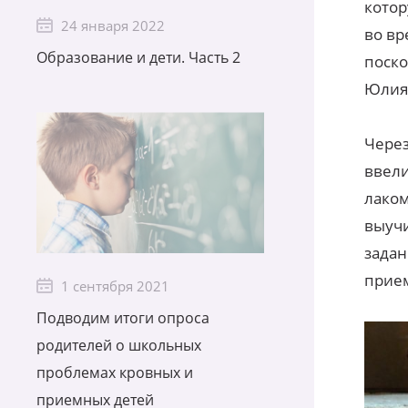
котор
24 января 2022
во вр
Образование и дети. Часть 2
поско
Юлия
Через
ввели
лаком
выучи
задан
прие
1 сентября 2021
Подводим итоги опроса
родителей о школьных
проблемах кровных и
приемных детей