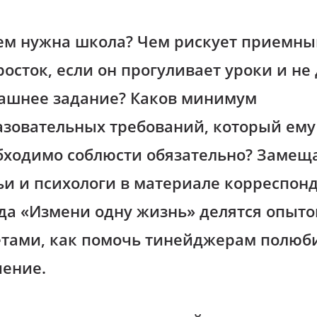
ем нужна школа? Чем рискует приемны
осток, если он прогуливает уроки и не
ашнее задание? Каков минимум
азовательных требований, который ему
бходимо соблюсти обязательно? Заме
ьи и психологи в материале корреспон
да «Измени одну жизнь» делятся опыто
етами, как помочь тинейджерам полюб
чение.