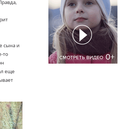
Правда,
орит
е сына и
е-то
он
ал еще
ывает