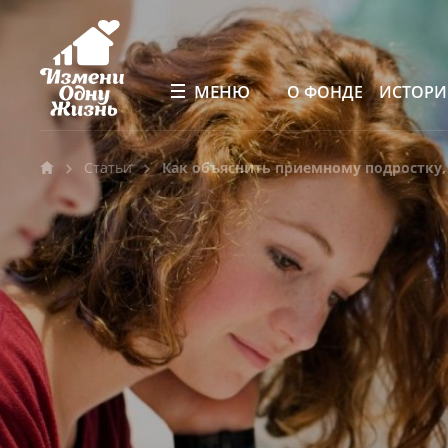
МЕНЮ
О ФОНДЕ
ИСТОР
Статьи
Как объяснить приемному подростку,