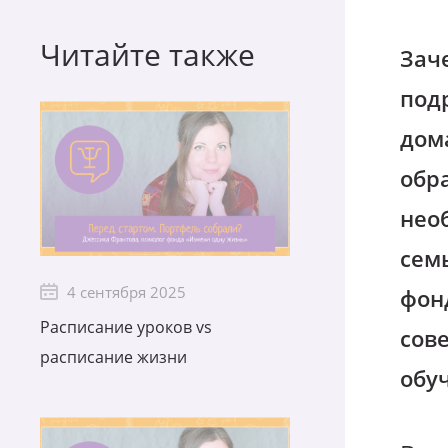
Читайте также
Зач
подр
дом
обр
нео
сем
4 сентября 2025
фон
Расписание уроков vs
сов
расписание жизни
обу