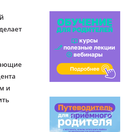
й
 делает
щающие
дента
м и
ить