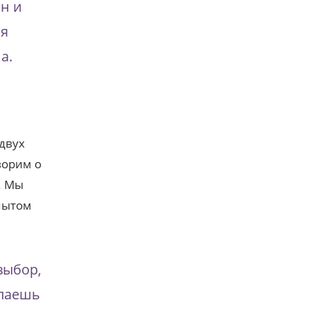
ен и
ся
а.
двух
ворим о
. Мы
опытом
выбор,
елаешь