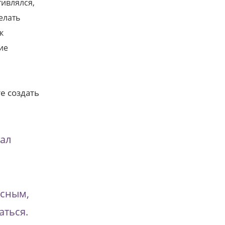
тивлялся,
елать
к
ие
е создать
чал
есным,
аться.