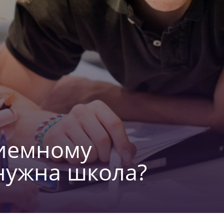
риемному
 нужна школа?