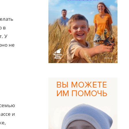
делать
о в
. У
рно не
 семью
ассе и
ке,