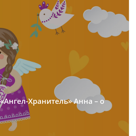
 «Ангел-Хранитель» Анна – о