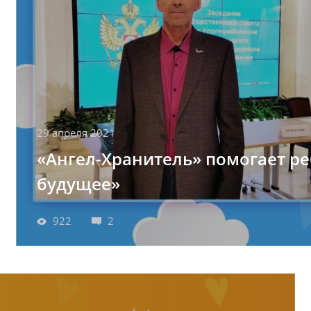
29 апреля 2021
«Ангел-Хранитель» помогает ре
будущее»
922
2