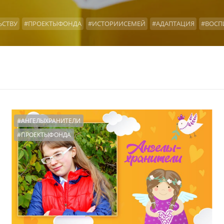
ЬСТВУ
#ПРОЕКТЫФОНДА
#ИСТОРИИСЕМЕЙ
#АДАПТАЦИЯ
#ВОСП
Ы
#ОФОНДЕ
#НАШАВИДЕОАНКЕТА
#КРОВНЫЕРОДСТВЕННИКИ
#
И
#ДОИПОСЛЕ
#ОТЧЕТЫФОНДА
#ВОЗВРАТЫ
#ТАЙНАУСЫНОВЛЕ
00ПЕРВЫХВАЖНЫХДНЕЙ
#СЕМЬЯПЕРЕХОДНЫЙПЕРИОД
#МНОГОДЕТ
ОНСУЛЬТАЦИИ
#ХОРОШИЙПОВОД
#АНГЕЛЫХРАНИТЕЛИ
#ПРОЕКТЫФОНДА