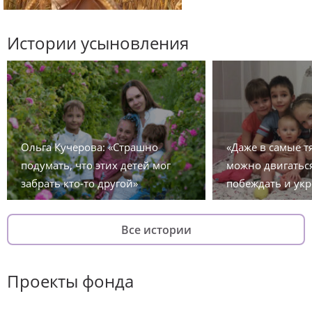
Истории усыновления
Ольга Кучерова: «Страшно
«Даже в самые 
подумать, что этих детей мог
можно двигаться
забрать кто-то другой»
побеждать и укр
Все истории
Проекты фонда