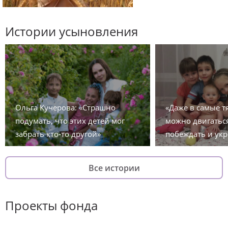
Истории усыновления
Ольга Кучерова: «Страшно
«Даже в самые 
подумать, что этих детей мог
можно двигаться
забрать кто-то другой»
побеждать и укр
Все истории
Проекты фонда