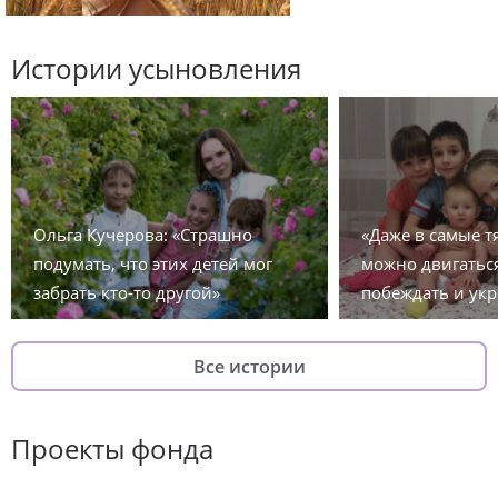
Истории усыновления
Ольга Кучерова: «Страшно
«Даже в самые 
подумать, что этих детей мог
можно двигаться
забрать кто-то другой»
побеждать и укр
Все истории
Проекты фонда