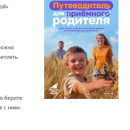
гой»
можно
реплять
о берите
е с ним»