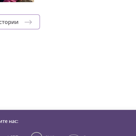
истории
зни детей из детских домов 
те нас: