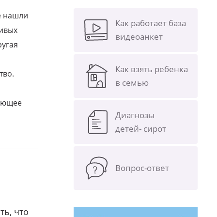
е нашли
Как работает база
ливых
видеоанкет
ругая
Как взять ребенка
тво.
в семью
щающее
Диагнозы
детей- сирот
Вопрос-ответ
ть, что