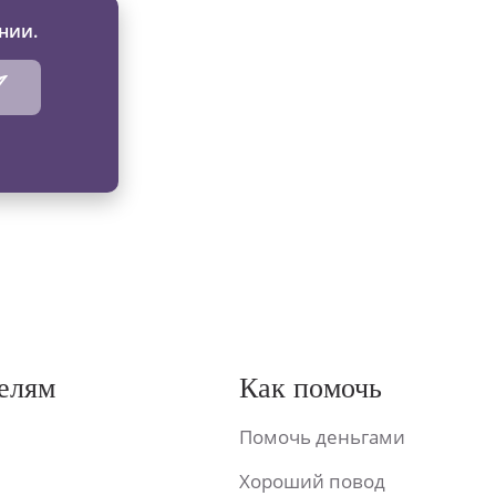
нии.
елям
Как помочь
Помочь деньгами
Хороший повод