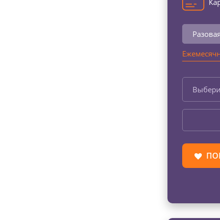
Кар
Разова
Ежемесячн
Выбери
ПО