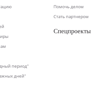
ьтацию
Помочь делом
Стать партнером
ей
Спецпроекты
фиры
лам
одный период"
важных дней"