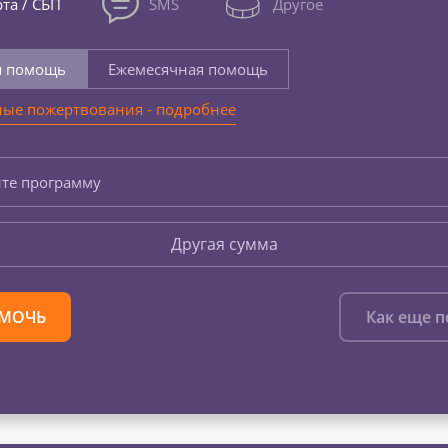
та / СБП
SMS
Другое
я помощь
Ежемесячная помощь
ые пожертвования - подробнее
те программу
Другая сумма
МОЧЬ
Как еще 