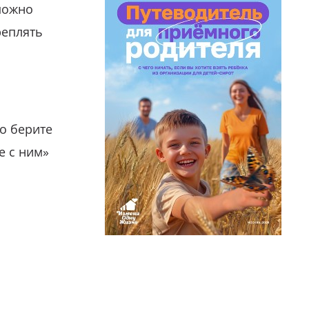
можно
реплять
о берите
е с ним»