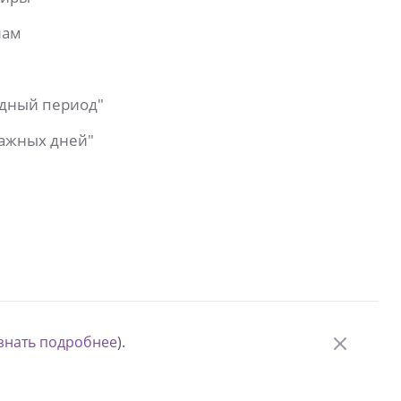
лам
одный период"
важных дней"
знать подробнее
).
© Измени одну жизнь