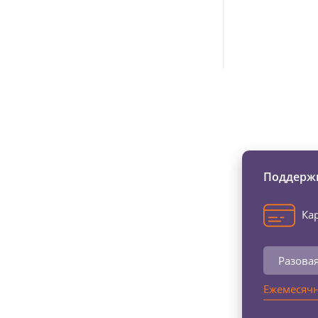
Изменяйте жи
Поддержи
Кар
Разова
Ежемесячн