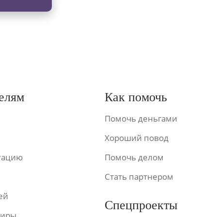
елям
Как помочь
Помочь деньгами
Хороший повод
ьтацию
Помочь делом
Стать партнером
ей
Спецпроекты
фиры