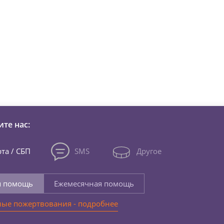
зни детей из детских домов 
те нас:
та / СБП
SMS
Другое
я помощь
Ежемесячная помощь
ые пожертвования - подробнее