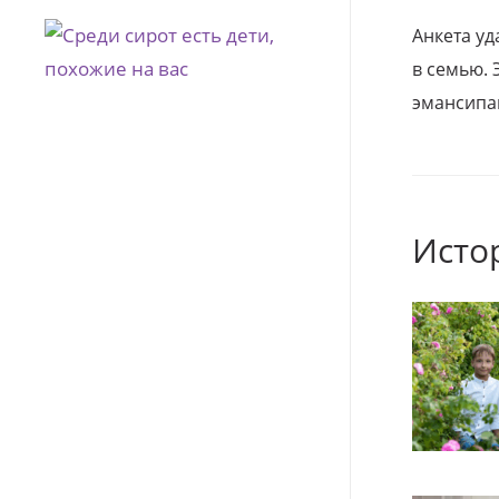
Анкета уд
в семью. 
эмансипа
Исто