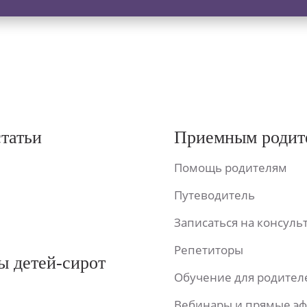
статьи
Приемным родит
Помощь родителям
Путеводитель
Записаться на консул
Репетиторы
ы детей-сирот
Обучение для родител
Вебинары и прямые э