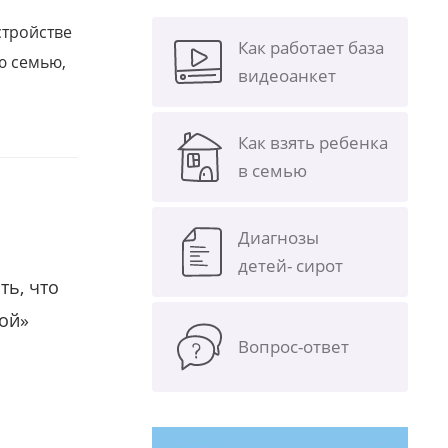
стройстве
Как работает база
ю семью,
видеоанкет
Как взять ребенка
в семью
Диагнозы
детей- сирот
ть, что
гой»
Вопрос-ответ