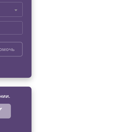
помочь
нии.