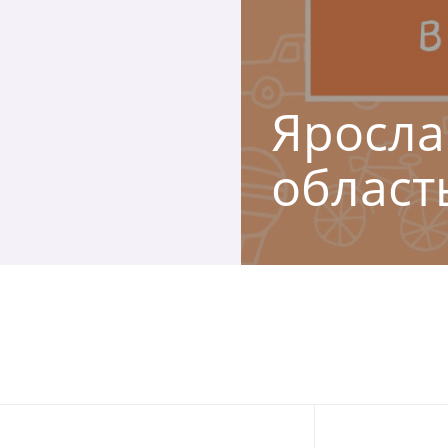
Яросла
област