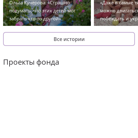
Ольга Кучерова: «Страшно
«Даже в самые 
подумать, что этих детей мог
можно двигаться
забрать кто-то другой»
побеждать и укр
Все истории
Проекты фонда