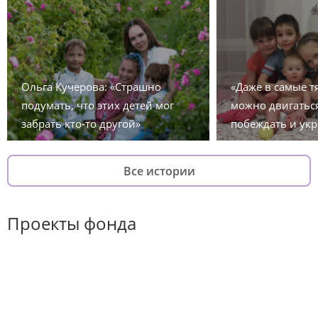
Ольга Кучерова: «Страшно
«Даже в самые 
подумать, что этих детей мог
можно двигаться
забрать кто-то другой»
побеждать и укр
Все истории
Проекты фонда