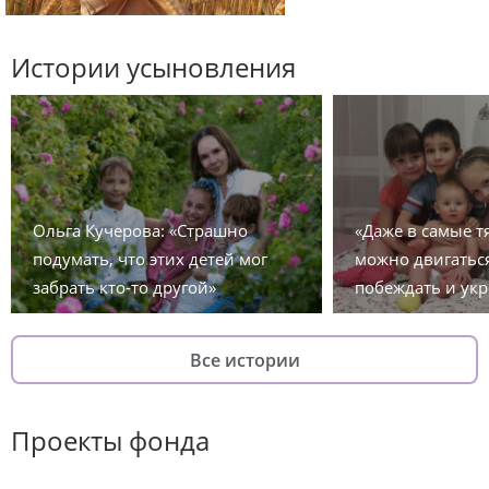
Истории усыновления
Ольга Кучерова: «Страшно
«Даже в самые 
подумать, что этих детей мог
можно двигаться
забрать кто-то другой»
побеждать и укр
Все истории
Проекты фонда