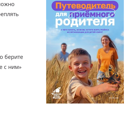
можно
реплять
о берите
е с ним»