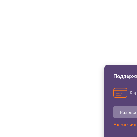
Изменяйте жи
Поддержи
Кар
Разова
Ежемесячн