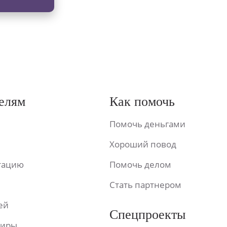
елям
Как помочь
Помочь деньгами
Хороший повод
ьтацию
Помочь делом
Стать партнером
ей
Спецпроекты
фиры