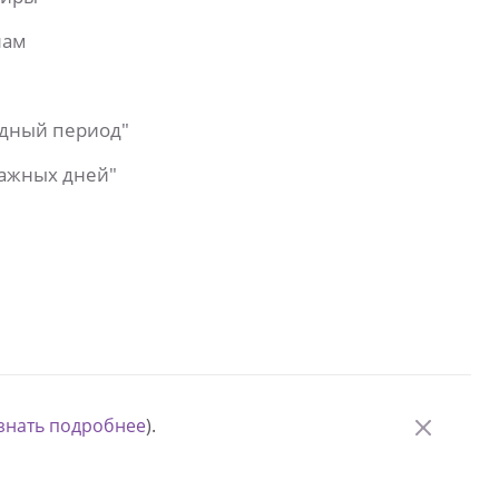
лам
одный период"
важных дней"
знать подробнее
).
© Измени одну жизнь