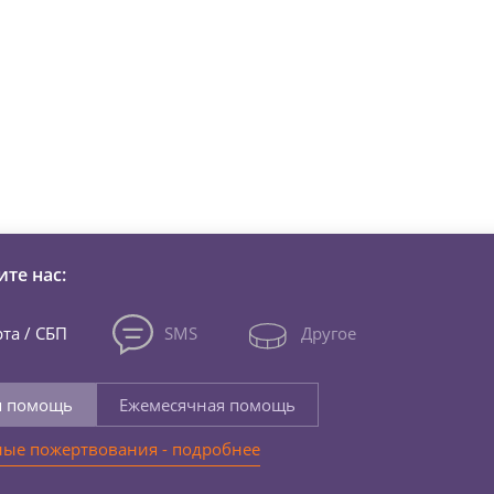
зни детей из детских домов 
те нас:
та / СБП
SMS
Другое
я помощь
Ежемесячная помощь
ые пожертвования - подробнее