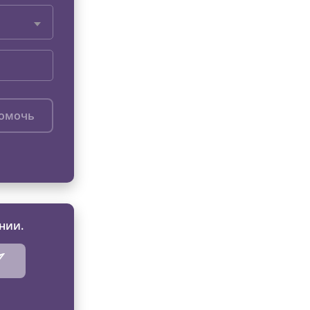
помочь
нии.