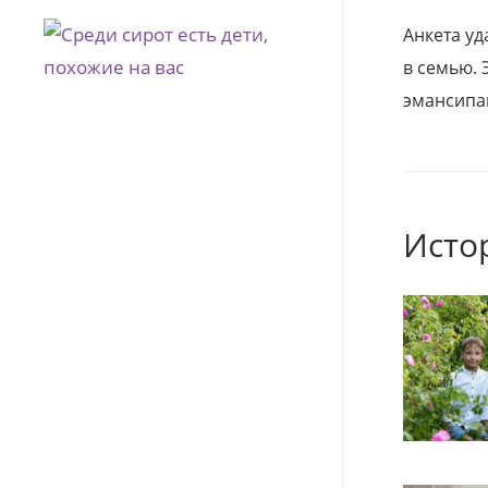
Анкета уд
в семью. 
эмансипа
Исто