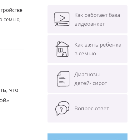
стройстве
Как работает база
ю семью,
видеоанкет
Как взять ребенка
в семью
Диагнозы
детей- сирот
ть, что
гой»
Вопрос-ответ