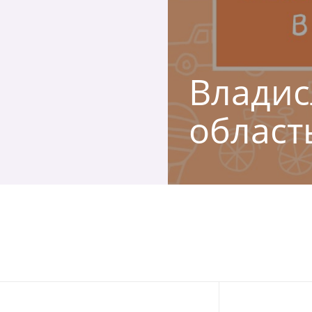
Владис
област