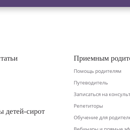
статьи
Приемным родит
Помощь родителям
Путеводитель
Записаться на консул
Репетиторы
ы детей-сирот
Обучение для родител
Вебинары и прямые э