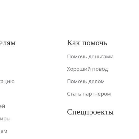
елям
Как помочь
Помочь деньгами
Хороший повод
ьтацию
Помочь делом
Стать партнером
ей
Спецпроекты
фиры
лам