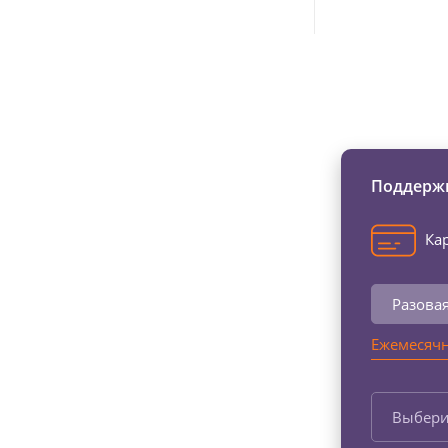
Изменяйте жи
Поддержи
Кар
Разова
Ежемесячн
Выбери