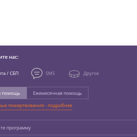
зни детей из детских домов 
те нас:
та / СБП
SMS
Другое
я помощь
Ежемесячная помощь
ые пожертвования - подробнее
те программу