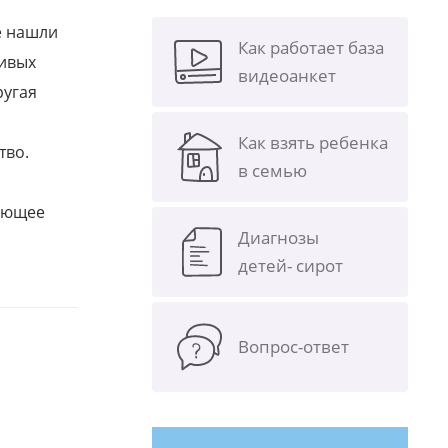
е нашли
Как работает база
ливых
видеоанкет
ругая
Как взять ребенка
тво.
в семью
щающее
Диагнозы
детей- сирот
Вопрос-ответ