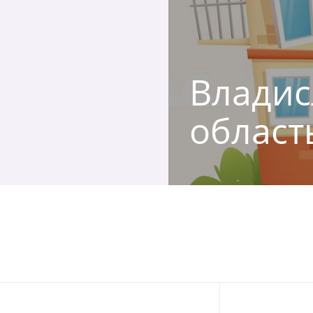
Владисл
област