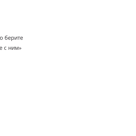
о берите
е с ним»