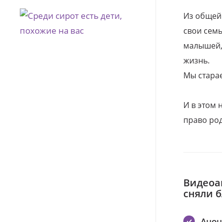
Из общей
свои семь
малышей, 
жизнь.
Мы стара
И в этом
право род
Видеоа
сняли 
Ано