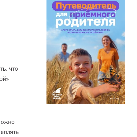
ть, что
гой»
можно
реплять