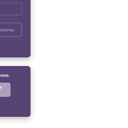
помочь
нии.