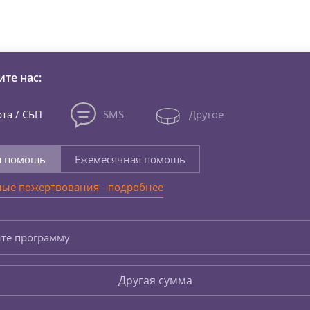
зни детей из детских домов 
те нас:
та / СБП
SMS
Другое
я помощь
Ежемесячная помощь
ые пожертвования - подробнее
те программу
Другая сумма