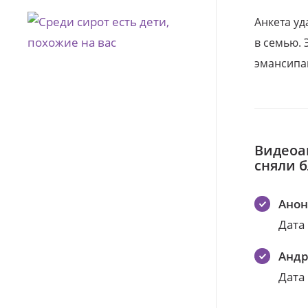
Анкета уд
в семью. 
эмансипа
Видеоа
сняли 
Ано
Дата
Андр
Дата