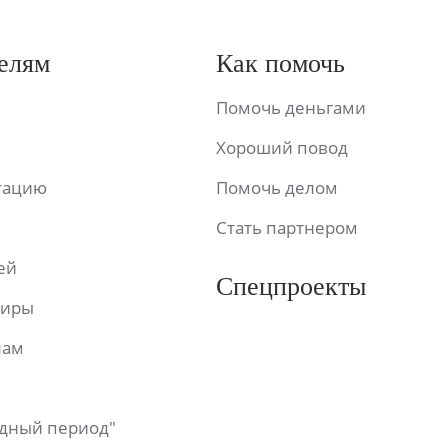
елям
Как помочь
Помочь деньгами
Хороший повод
ьтацию
Помочь делом
Стать партнером
ей
Спецпроекты
фиры
лам
одный период"