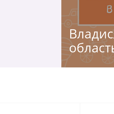
Владис
област