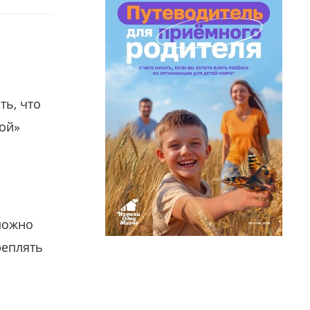
ть, что
гой»
можно
реплять