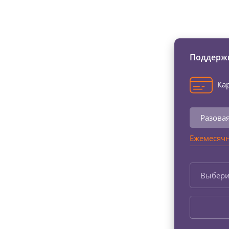
Изменяйте жи
Поддержи
Кар
Разова
Ежемесячн
Выбери