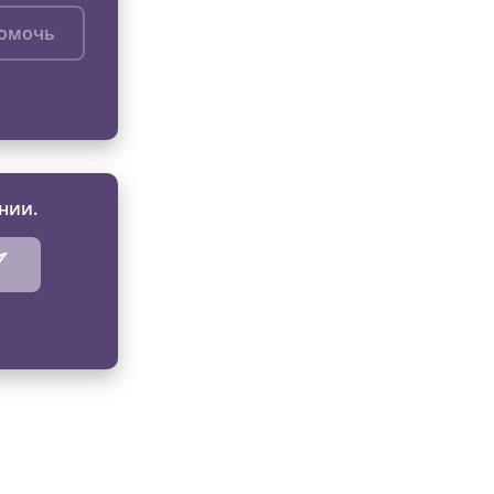
помочь
нии.