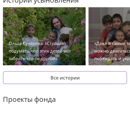
Ольга Кучерова: «Страшно
«Даже в самые 
подумать, что этих детей мог
можно двигаться
забрать кто-то другой»
побеждать и укр
Все истории
Проекты фонда