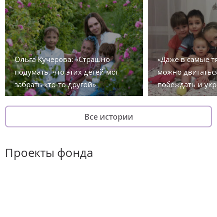
Ольга Кучерова: «Страшно
«Даже в самые 
подумать, что этих детей мог
можно двигаться
забрать кто-то другой»
побеждать и укр
Все истории
Проекты фонда