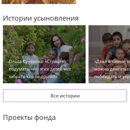
Истории усыновления
Ольга Кучерова: «Страшно
«Даже в самые 
подумать, что этих детей мог
можно двигаться
забрать кто-то другой»
побеждать и укр
Все истории
Проекты фонда