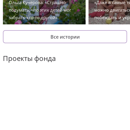
Ольга Кучерова: «Страшно
«Даже в самые 
подумать, что этих детей мог
можно двигаться
забрать кто-то другой»
побеждать и укр
Все истории
Проекты фонда