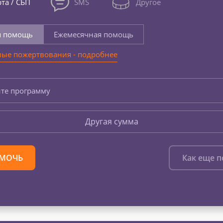
та / СБП
SMS
Другое
я помощь
Ежемесячная помощь
ые пожертвования - подробнее
те программу
Другая сумма
МОЧЬ
Как еще 