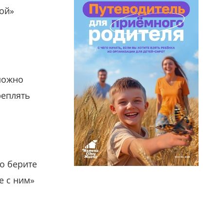
гой»
можно
реплять
о берите
е с ним»