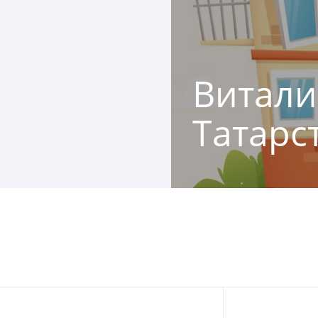
Витали
Татарс