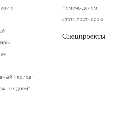
ьтацию
Помочь делом
Стать партнером
ей
Спецпроекты
фиры
лам
одный период"
важных дней"