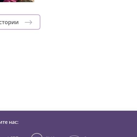
истории
зни детей из детских домов 
те нас: