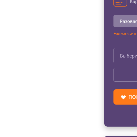
Кар
Разова
Ежемесячн
Выбери
ПО