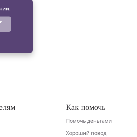
нии.
елям
Как помочь
Помочь деньгами
Хороший повод