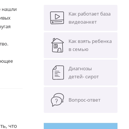
е нашли
Как работает база
ливых
видеоанкет
ругая
Как взять ребенка
тво.
в семью
щающее
Диагнозы
детей- сирот
Вопрос-ответ
ть, что