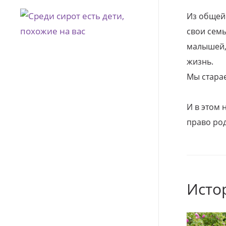
Из общей
свои семь
малышей, 
жизнь.
Мы стара
И в этом
право род
Исто